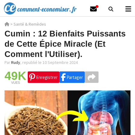
>
Santé & Remèdes
Cumin : 12 Bienfaits Puissants
de Cette Épice Miracle (Et
Comment l'Utiliser).
Par
Rudy
,
republié le 10 Septembre 2024
49K
Enregistrer
Partager
VUES