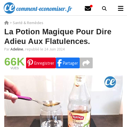
>
Santé & Remèdes
La Potion Magique Pour Dire
Adieu Aux Flatulences.
Par
Adeline
,
republié le 24 Juin 2024
66K
Enregistrer
Partager
VUES