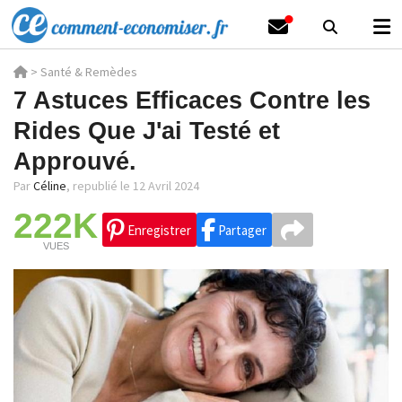
>
Santé & Remèdes
7 Astuces Efficaces Contre les
Rides Que J'ai Testé et
Approuvé.
Par
Céline
,
republié le 12 Avril 2024
222K
Enregistrer
Partager
VUES