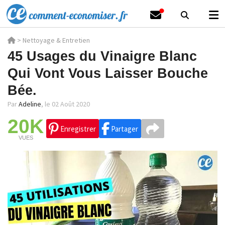
>
Nettoyage & Entretien
45 Usages du Vinaigre Blanc
Qui Vont Vous Laisser Bouche
Bée.
Par
Adeline
,
le 02 Août 2020
20K
Enregistrer
Partager
VUES