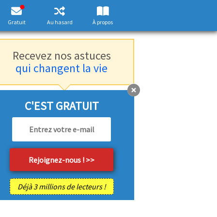
Gratuit
Au hasard
À propos
Recevez nos astuces
qui changent la vie
C'EST GRATUIT
Déjà 3 millions de lecteurs !