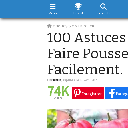
Menu
Best of
Recherche
>
Nettoyage & Entretien
100 Astuces
Faire Pouss
Facilement.
Par
Katia
,
republié le 16 Avril 2025
74K
Enregistrer
Partag
VUES