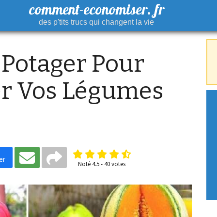
comment-economiser. fr
des p'tits trucs qui changent la vie
 Potager Pour
er Vos Légumes
er
Noté
4.5
-
40
votes