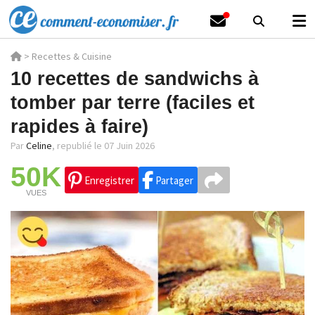
>
Recettes & Cuisine
10 recettes de sandwichs à
tomber par terre (faciles et
rapides à faire)
Par
Celine
,
republié le 07 Juin 2026
50K
Enregistrer
Partager
VUES