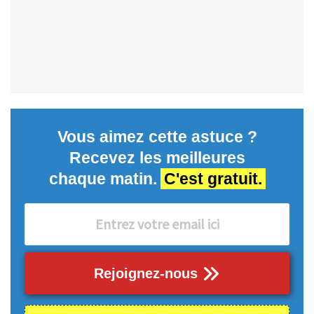
Vous aimez cette astuce ?
Recevez les meilleures
chaque matin.
C'est gratuit.
Rejoignez-nous