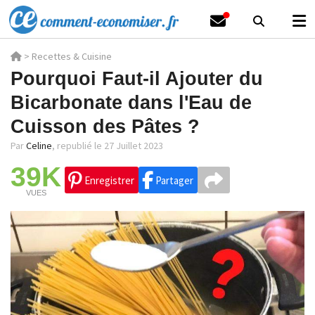
>
Recettes & Cuisine
Pourquoi Faut-il Ajouter du
Bicarbonate dans l'Eau de
Cuisson des Pâtes ?
Par
Celine
,
republié le 27 Juillet 2023
39K
Enregistrer
Partager
VUES