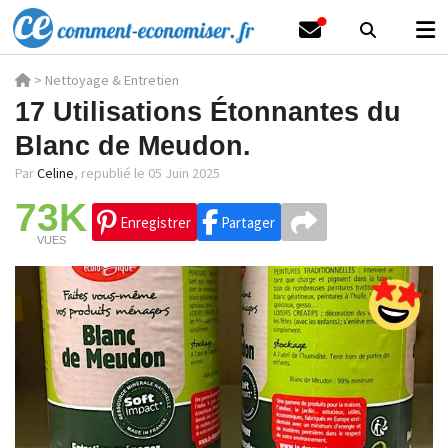
>
Nettoyage & Entretien
17 Utilisations Étonnantes du
Blanc de Meudon.
Par
Celine
,
republié le 05 Juin 2025
73K
Enregistrer
Partager
VUES