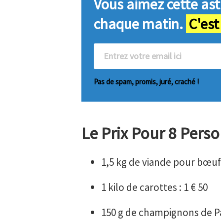
Vous aimez cette ast
chaque matin.
C'est
Pas de spam, promis, juré, craché !
Le Prix Pour 8 Perso
1,5 kg de viande pour bœuf
1 kilo de carottes : 1 € 50
150 g de champignons de Par