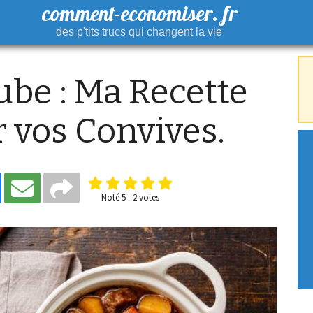
comment-economiser. fr
des p'tits trucs qui changent la vie
ube : Ma Recette
 vos Convives.
Noté
5
-
2
votes