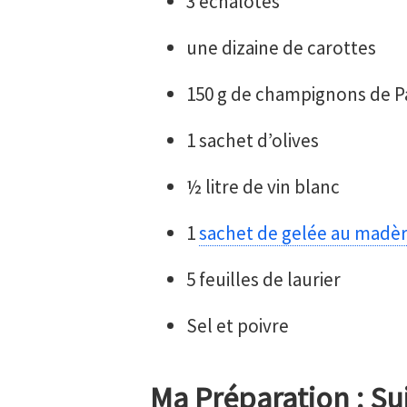
3 échalotes
une dizaine de carottes
150 g de champignons de Pa
1 sachet d’olives
½ litre de vin blanc
1
sachet de gelée au madè
5 feuilles de laurier
Sel et poivre
Ma Préparation : Sui