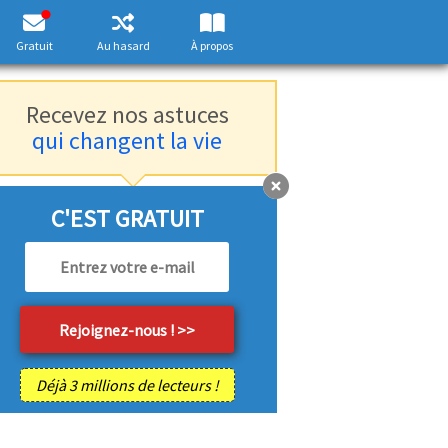
Gratuit
Au hasard
À propos
Recevez nos astuces
qui changent la vie
C'EST GRATUIT
Déjà 3 millions de lecteurs !