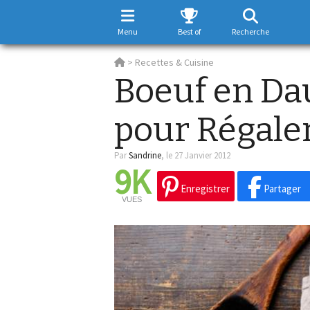
Menu
Best of
Recherche
>
Recettes & Cuisine
Boeuf en Da
pour Régaler
Par
Sandrine
,
le 27 Janvier 2012
9K
Enregistrer
Partager
VUES