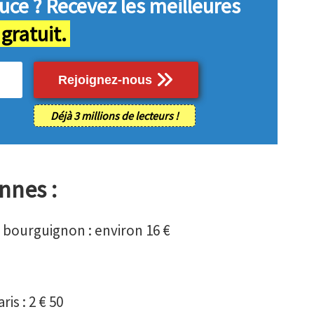
uce ?
Recevez les meilleures
 gratuit.
Rejoignez-nous
Déjà 3 millions de lecteurs !
nnes :
 bourguignon : environ 16 €
is : 2 € 50