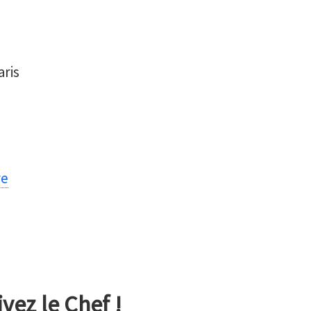
ris
re
vez le Chef !