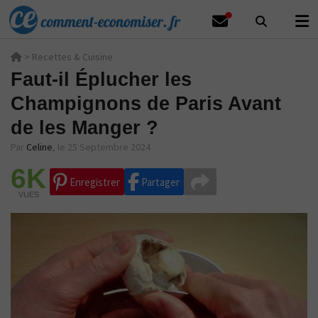
>
Recettes & Cuisine
Faut-il Éplucher les
Champignons de Paris Avant
de les Manger ?
Par
Celine
,
le 25 Septembre 2024
6K
Enregistrer
Partager
VUES