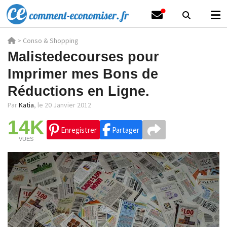
>
Conso & Shopping
Malistedecourses pour
Imprimer mes Bons de
Réductions en Ligne.
Par
Katia
,
le 20 Janvier 2012
14K
Enregistrer
Partager
VUES