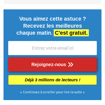
Vous aimez cette astuce ?
Recevez les meilleures
chaque matin.
C'est gratuit.
Rejoignez-nous
Déjà 3 millions de lecteurs !
↓ Continuez à scroller pour lire la suite ↓