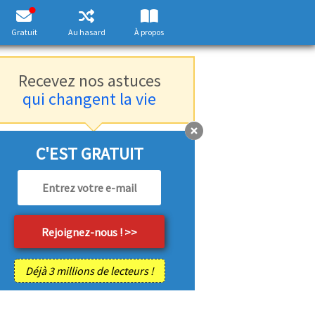
Gratuit
Au hasard
À propos
Recevez nos astuces
qui changent la vie
C'EST GRATUIT
Déjà 3 millions de lecteurs !