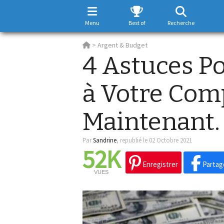
Menu
Best of
Recherche
>
Argent & Budget
4 Astuces Po
à Votre Com
Maintenant.
Par
Sandrine
,
republié le 02 Octobre 2021
52K
Enregistrer
Partag
VUES