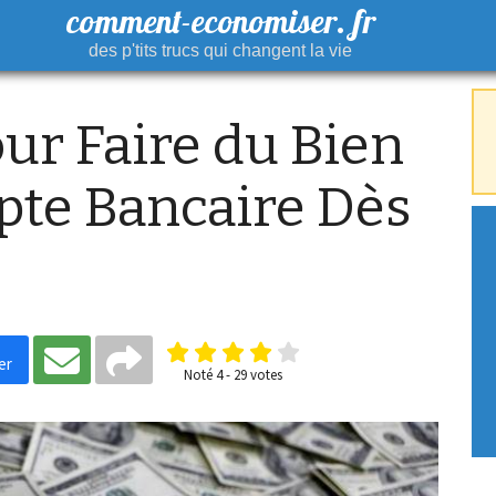
comment-economiser. fr
des p'tits trucs qui changent la vie
ur Faire du Bien
pte Bancaire Dès
er
Noté
4
-
29
votes