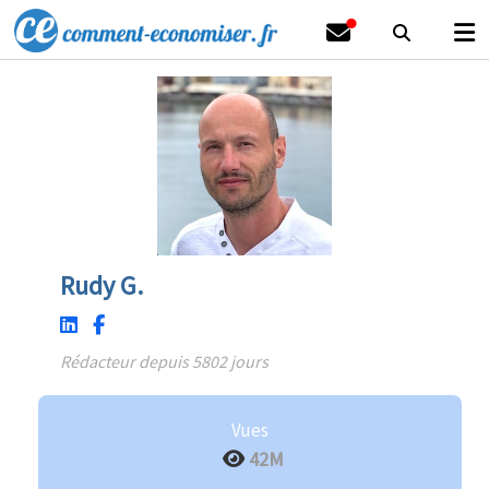
Rudy G.
Rédacteur depuis 5802 jours
Vues
42M