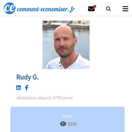
Rudy G.
Rédacteur depuis 5799 jours
Vues
42M