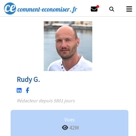
Rudy G.
Rédacteur depuis 5801 jours
Vues
42M