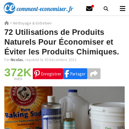
>
Nettoyage & Entretien
72 Utilisations de Produits
Naturels Pour Économiser et
Éviter les Produits Chimiques.
Par
Nicolas
,
republié le 30 Décembre 2023
372K
Enregistrer
Partager
VUES