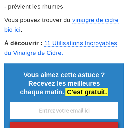
- prévient les rhumes
Vous pouvez trouver du
vinaigre de cidre
bio ici
.
À découvrir :
11 Utilisations Incroyables
du Vinaigre de Cidre.
Vous aimez cette astuce ?
Recevez les meilleures
chaque matin.
C'est gratuit.