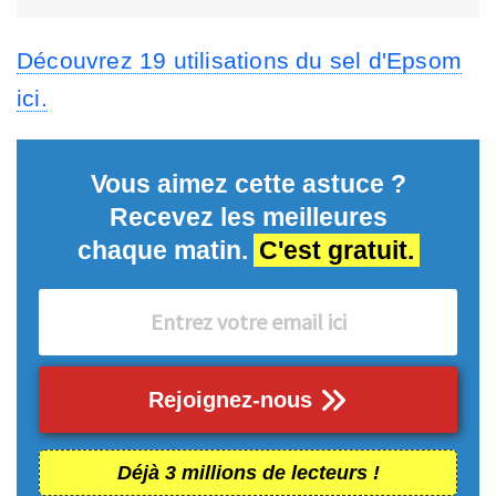
Découvrez 19 utilisations du sel d'Epsom
ici.
Vous aimez cette astuce ?
Recevez les meilleures
chaque matin.
C'est gratuit.
Rejoignez-nous
Déjà 3 millions de lecteurs !