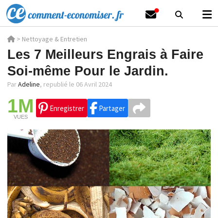
>
Nettoyage & Entretien
Les 7 Meilleurs Engrais à Faire
Soi-même Pour le Jardin.
Par
Adeline
,
republié le 06 Avril 2024
1M
Enregistrer
Partager
VUES