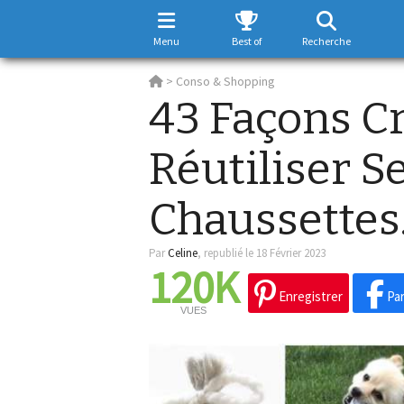
Menu
Best of
Recherche
>
Conso & Shopping
43 Façons C
Réutiliser Se
Chaussettes
Par
Celine
,
republié le 18 Février 2023
120K
Enregistrer
Par
VUES