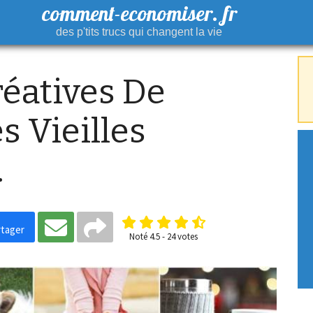
comment-economiser. fr
des p'tits trucs qui changent la vie
réatives De
s Vieilles
.
tager
Noté
4.5
-
24
votes