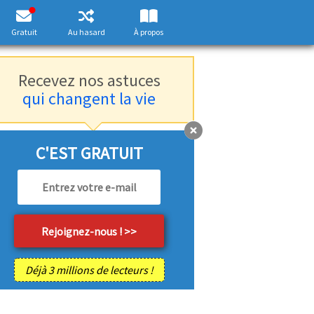
Gratuit
Au hasard
À propos
Recevez nos astuces
qui changent la vie
C'EST GRATUIT
Déjà 3 millions de lecteurs !