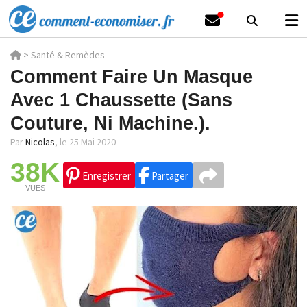
>
Santé & Remèdes
Comment Faire Un Masque
Avec 1 Chaussette (Sans
Couture, Ni Machine.).
Par
Nicolas
,
le 25 Mai 2020
38K
Enregistrer
Partager
VUES