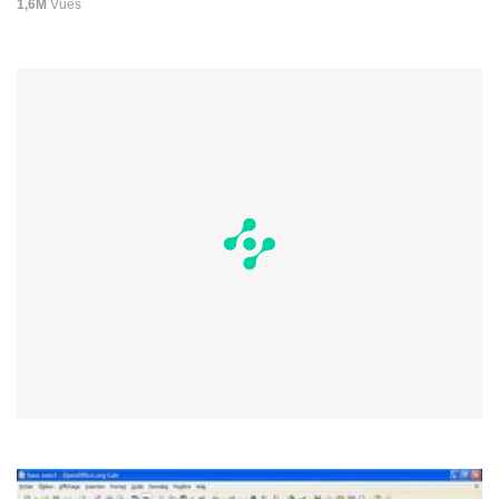
1,6M
Vues