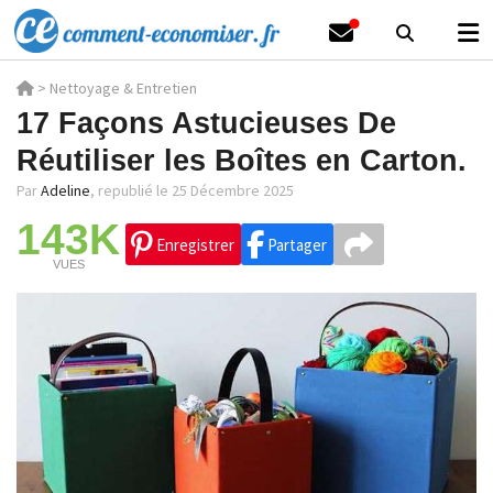
>
Nettoyage & Entretien
17 Façons Astucieuses De
Réutiliser les Boîtes en Carton.
Par
Adeline
,
republié le 25 Décembre 2025
143K
Enregistrer
Partager
VUES