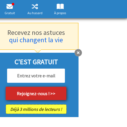
Gratuit
Au hasard
À propos
Recevez nos astuces
qui changent la vie
C'EST GRATUIT
Déjà 3 millions de lecteurs !