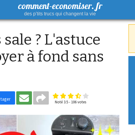
comment-economiser. fr
des p'tits trucs qui changent la vie
 sale ? L'astuce
oyer à fond sans
tager
Noté
3.5
-
106
votes