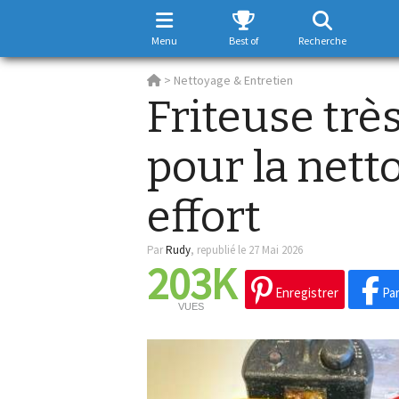
Menu
Best of
Recherche
>
Nettoyage & Entretien
Friteuse très
pour la nett
effort
Par
Rudy
,
republié le 27 Mai 2026
203K
Enregistrer
Par
VUES