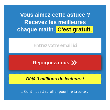
Vous aimez cette astuce ?
Recevez les meilleures
chaque matin.
C'est gratuit.
Rejoignez-nous
Déjà 3 millions de lecteurs !
↓ Continuez à scroller pour lire la suite ↓