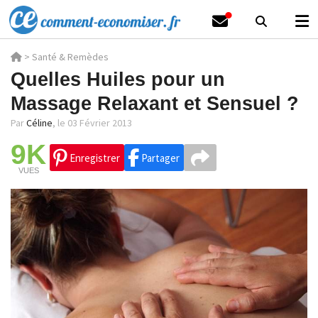
>
Santé & Remèdes
Quelles Huiles pour un
Massage Relaxant et Sensuel ?
Par
Céline
,
le 03 Février 2013
9K
Enregistrer
Partager
VUES