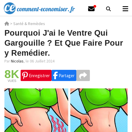
>
Santé & Remèdes
Pourquoi J'ai le Ventre Qui
Gargouille ? Et Que Faire Pour
y Remédier.
Par
Nicolas
,
le 06 Juillet 2024
8K
Enregistrer
Partager
VUES