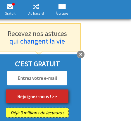
Gratuit
Au hasard
À propos
Recevez nos astuces
qui changent la vie
C'EST GRATUIT
Déjà 3 millions de lecteurs !