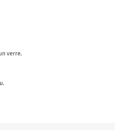
un verre.
.
u.