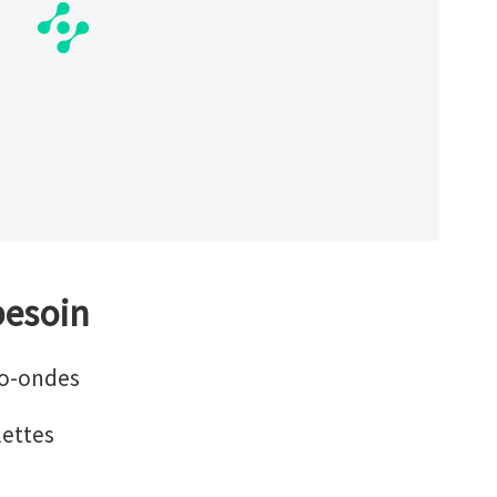
besoin
ro-ondes
lettes