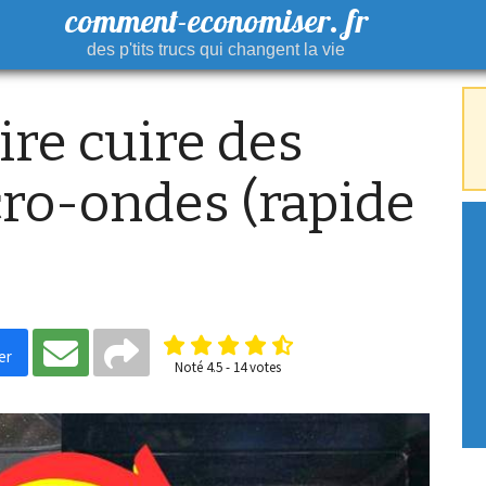
comment-economiser. fr
des p'tits trucs qui changent la vie
re cuire des
cro-ondes (rapide
er
Noté
4.5
-
14
votes