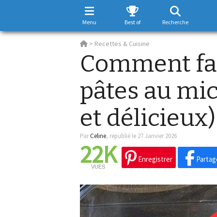
Menu
Best of
Recherche
>
Recettes & Cuisine
Comment fai
pâtes au mi
et délicieux)
Par
Celine
,
republié le 27 Janvier 2026
22K
Enregistrer
Partag
VUES