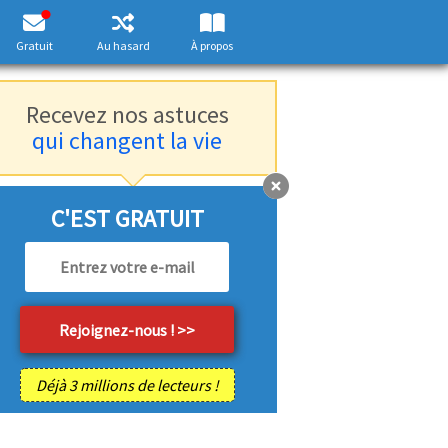
Gratuit
Au hasard
À propos
Recevez nos astuces
qui changent la vie
C'EST GRATUIT
Déjà 3 millions de lecteurs !