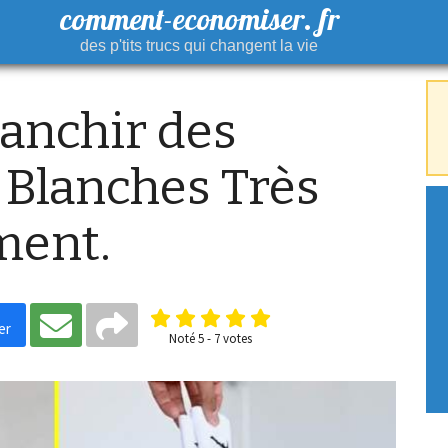
comment-economiser. fr
des p'tits trucs qui changent la vie
anchir des
 Blanches Très
ment.
er
Noté
5
-
7
votes