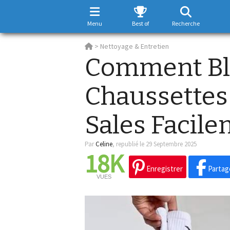
Menu
Best of
Recherche
>
Nettoyage & Entretien
Comment Bl
Chaussettes
Sales Facile
Par
Celine
,
republié le 29 Septembre 2025
18K
Enregistrer
Partag
VUES