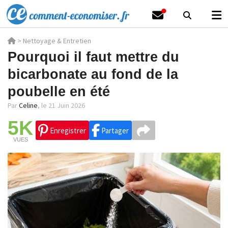
>
Nettoyage & Entretien
Pourquoi il faut mettre du
bicarbonate au fond de la
poubelle en été
Par
Celine
,
le 21 Juin 2026
5K
Enregistrer
Partager
VUES