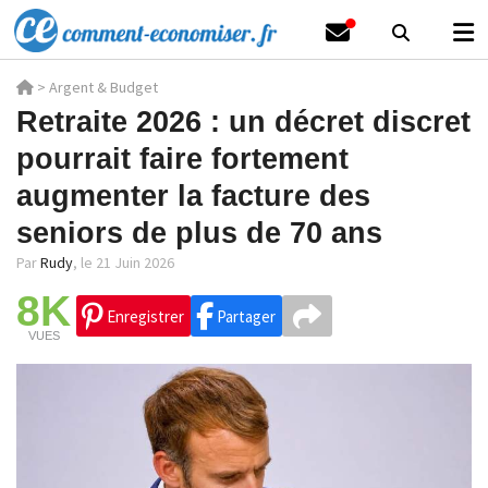
>
Argent & Budget
Retraite 2026 : un décret discret
pourrait faire fortement
augmenter la facture des
seniors de plus de 70 ans
Par
Rudy
,
le 21 Juin 2026
8K
Enregistrer
Partager
VUES