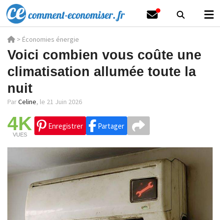
>
Économies énergie
Voici combien vous coûte une
climatisation allumée toute la
nuit
Par
Celine
,
le 21 Juin 2026
4K
Enregistrer
Partager
VUES