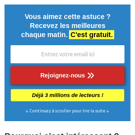
Vous aimez cette astuce ?
Recevez les meilleures
chaque matin.
C'est gratuit.
Rejoignez-nous
Déjà 3 millions de lecteurs !
↓ Continuez à scroller pour lire la suite ↓