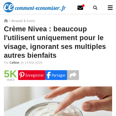
>
Beauté & Soins
Crème Nivea : beaucoup
l'utilisent uniquement pour le
visage, ignorant ses multiples
autres bienfaits
Par
Celine
,
le 14 Mai 2026
5K
Enregistrer
Partager
VUES