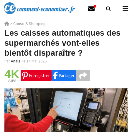
>
Conso & Shopping
Les caisses automatiques des
supermarchés vont-elles
bientôt disparaître ?
Par
Anais
,
le 14 Mai 2026
4K
Enregistrer
Partager
VUES