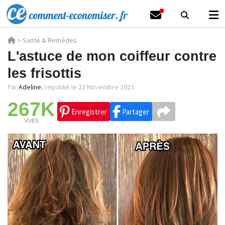
>
Santé & Remèdes
L'astuce de mon coiffeur contre
les frisottis
Par
Adeline
,
republié le 22 Novembre 2023
267K
Enregistrer
Partager
VUES