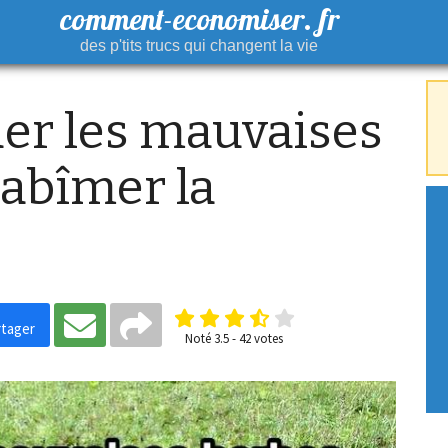
comment-economiser. fr
des p'tits trucs qui changent la vie
r les mauvaises
 abîmer la
tager
Noté
3.5
-
42
votes