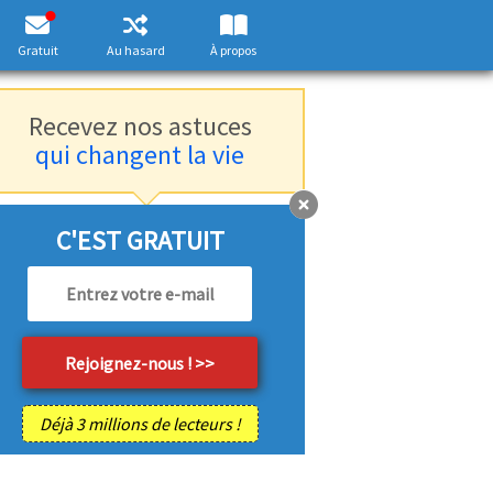
Gratuit
Au hasard
À propos
Recevez nos astuces
qui changent la vie
C'EST GRATUIT
Déjà 3 millions de lecteurs !