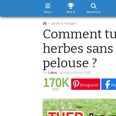
Menu
Best of
Recherche
>
Jardin & Potager
Comment tue
herbes sans
pelouse ?
Par
Celine
,
republié le 23 Avril 2026
170K
Enregistrer
Par
VUES