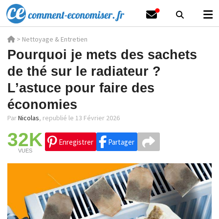
>
Nettoyage & Entretien
Pourquoi je mets des sachets
de thé sur le radiateur ?
L’astuce pour faire des
économies
Par
Nicolas
,
republié le 13 Février 2026
32K
Enregistrer
Partager
VUES