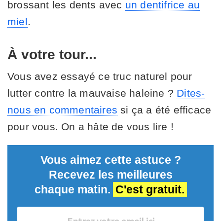
brossant les dents avec
un dentifrice au
miel
.
À votre tour...
Vous avez essayé ce truc naturel pour
lutter contre la mauvaise haleine ?
Dites-
nous en commentaires
si ça a été efficace
pour vous. On a hâte de vous lire !
Vous aimez cette astuce ?
Recevez les meilleures
chaque matin.
C'est gratuit.