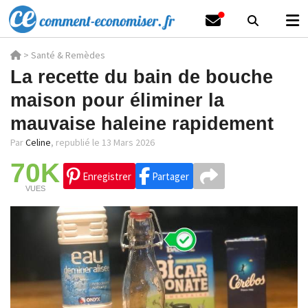
>
Santé & Remèdes
La recette du bain de bouche
maison pour éliminer la
mauvaise haleine rapidement
Par
Celine
,
republié le 13 Mars 2026
70K
Enregistrer
Partager
VUES