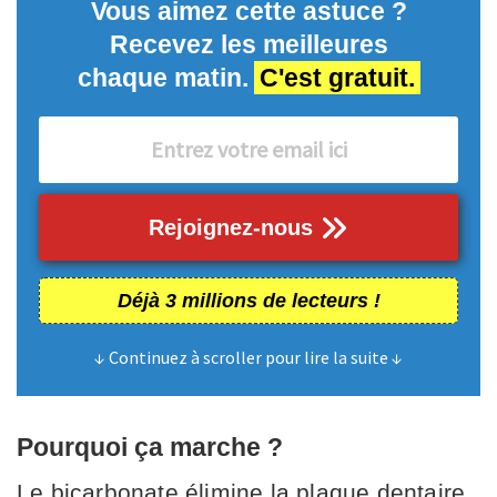
Vous aimez cette astuce ?
Recevez les meilleures
chaque matin.
C'est gratuit.
Rejoignez-nous
Déjà 3 millions de lecteurs !
↓ Continuez à scroller pour lire la suite ↓
Pourquoi ça marche ?
Le bicarbonate élimine la plaque dentaire