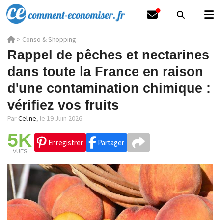
>
Conso & Shopping
Rappel de pêches et nectarines
dans toute la France en raison
d'une contamination chimique :
vérifiez vos fruits
Par
Celine
,
le 19 Juin 2026
5K
Enregistrer
Partager
VUES