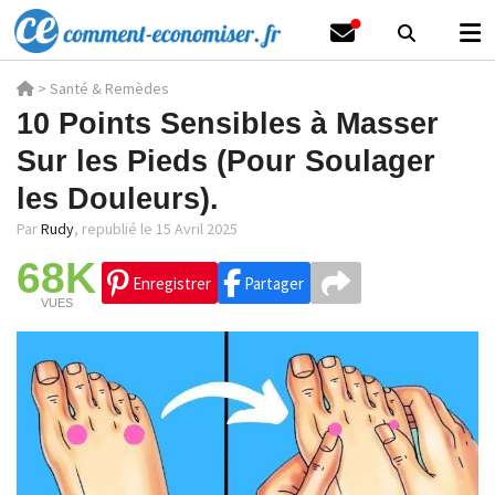
>
Santé & Remèdes
10 Points Sensibles à Masser
Sur les Pieds (Pour Soulager
les Douleurs).
Par
Rudy
,
republié le 15 Avril 2025
68K
Enregistrer
Partager
VUES