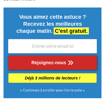
Vous aimez cette astuce ?
Recevez les meilleures
chaque matin.
C'est gratuit.
Rejoignez-nous
Déjà 3 millions de lecteurs !
↓ Continuez à scroller pour lire la suite ↓