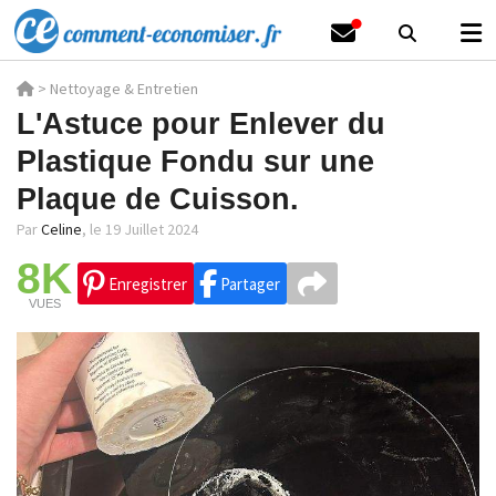
>
Nettoyage & Entretien
L'Astuce pour Enlever du
Plastique Fondu sur une
Plaque de Cuisson.
Par
Celine
,
le 19 Juillet 2024
8K
Enregistrer
Partager
VUES