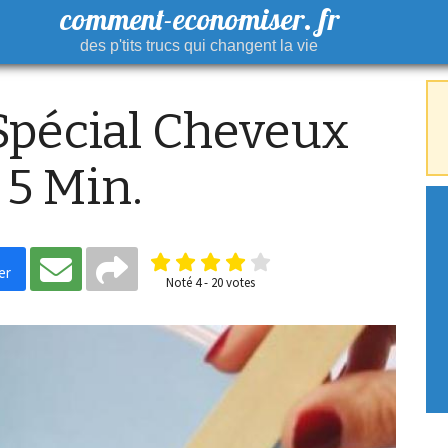
comment-economiser. fr
des p'tits trucs qui changent la vie
pécial Cheveux
 5 Min.
er
Noté
4
-
20
votes