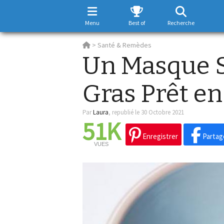
Menu
Best of
Recherche
>
Santé & Remèdes
Un Masque S
Gras Prêt en
Par
Laura
,
republié le 30 Octobre 2021
51K
Enregistrer
Partag
VUES