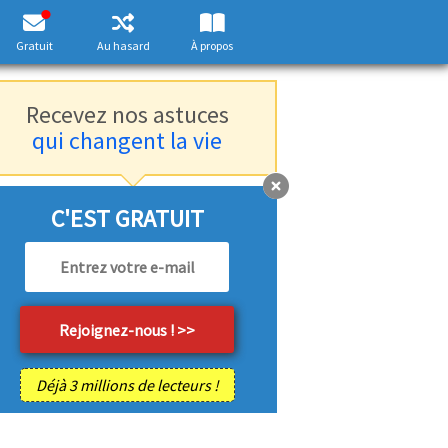
Gratuit
Au hasard
À propos
Recevez nos astuces
qui changent la vie
C'EST GRATUIT
Déjà 3 millions de lecteurs !