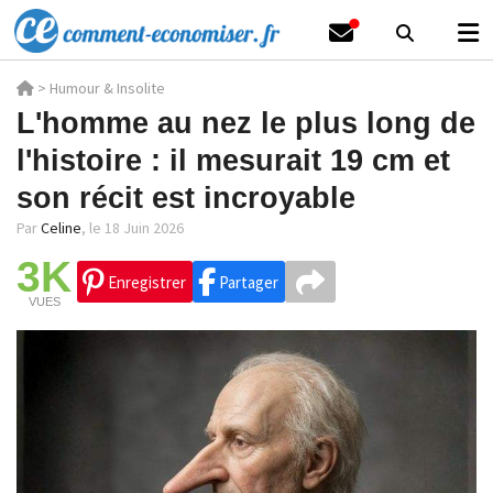
>
Humour & Insolite
L'homme au nez le plus long de
l'histoire : il mesurait 19 cm et
son récit est incroyable
Par
Celine
,
le 18 Juin 2026
3K
Enregistrer
Partager
VUES