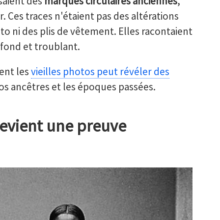
saient des
marques circulaires anciennes
,
r. Ces traces n'étaient pas des altérations
to ni des plis de vêtement. Elles racontaient
fond et troublant.
ent les
vieilles photos peut révéler des
nos ancêtres et les époques passées.
evient une preuve