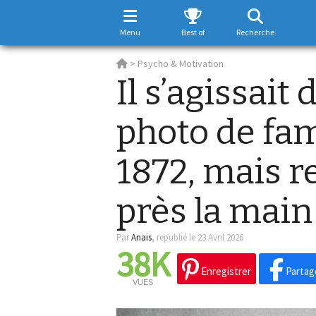
Menu
Best of
Recherche
>
Psycho & Motivation
Il s’agissait
photo de fam
1872, mais r
près la main
Par
Anais
,
republié le 23 Avril 2026
38K
Enregistrer
Partag
VUES