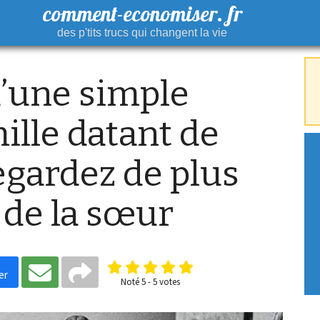
comment-economiser. fr
des p'tits trucs qui changent la vie
 d’une simple
ille datant de
egardez de plus
 de la sœur
er
Noté
5
-
5
votes