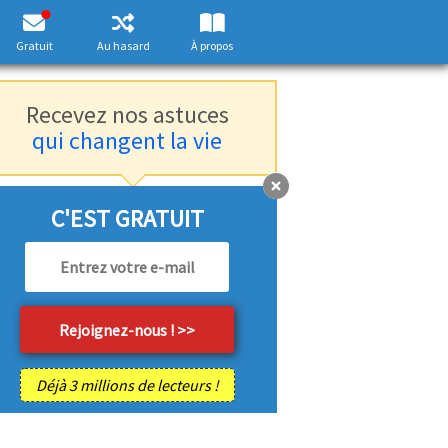
Gratuit
Au hasard
À propos
Recevez nos astuces
qui changent la vie
C'EST GRATUIT
Déjà 3 millions de lecteurs !