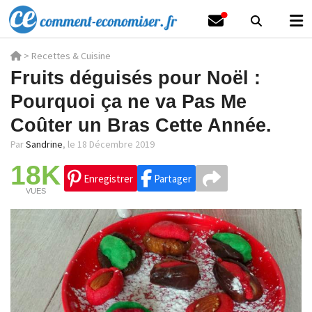
>
Recettes & Cuisine
Fruits déguisés pour Noël :
Pourquoi ça ne va Pas Me
Coûter un Bras Cette Année.
Par
Sandrine
,
le 18 Décembre 2019
18K
Enregistrer
Partager
VUES