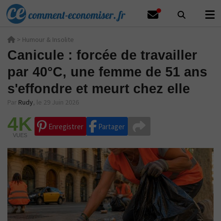
>
Humour & Insolite
Canicule : forcée de travailler
par 40°C, une femme de 51 ans
s'effondre et meurt chez elle
Par
Rudy
,
le 29 Juin 2026
4K
Enregistrer
Partager
VUES