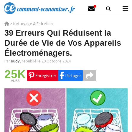
>
Nettoyage & Entretien
39 Erreurs Qui Réduisent la
Durée de Vie de Vos Appareils
Électroménagers.
Par
Rudy
,
republié le 20 Octobre 2024
25K
Enregistrer
Partager
VUES