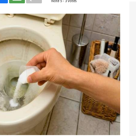
Noté
5
-
3
votes