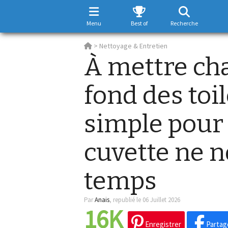
Menu
Best of
Recherche
>
Nettoyage & Entretien
À mettre cha
fond des toil
simple pour 
cuvette ne n
temps
Par
Anais
,
republié le 06 Juillet 2026
16K
Enregistrer
Partag