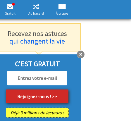
Gratuit
Au hasard
À propos
Recevez nos astuces
qui changent la vie
C'EST GRATUIT
Déjà 3 millions de lecteurs !