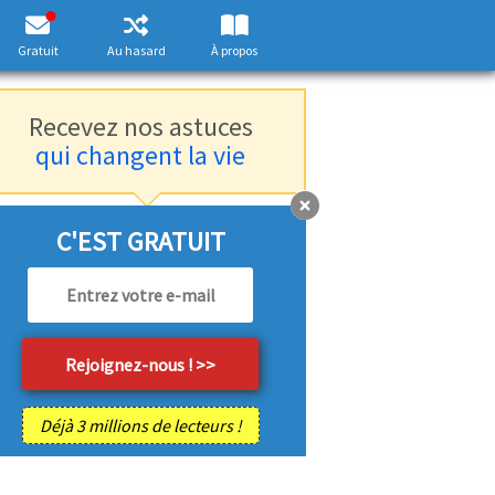
Gratuit
Au hasard
À propos
Recevez nos astuces
qui changent la vie
C'EST GRATUIT
Déjà 3 millions de lecteurs !