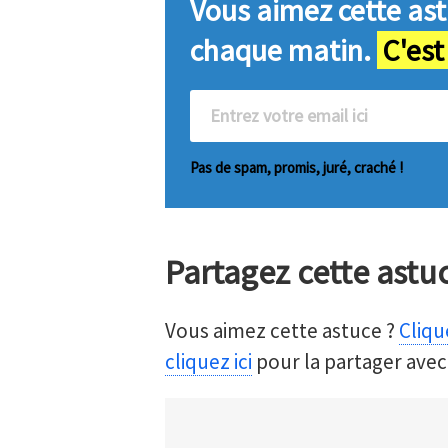
Vous aimez cette ast
chaque matin.
C'est
Pas de spam, promis, juré, craché !
Partagez cette astu
Vous aimez cette astuce ?
Clique
cliquez ici
pour la partager avec