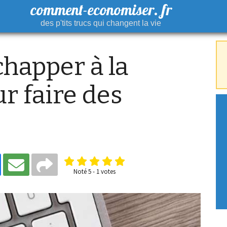
comment-economiser. fr
des p'tits trucs qui changent la vie
apper à la
ur faire des
Noté
5
-
1
votes