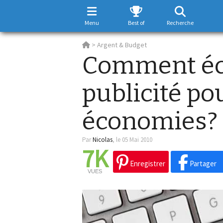
Menu
Best of
Recherche
>
Argent & Budget
Comment éch
publicité po
économies?
Par
Nicolas
,
le 05 Mai 2010
7K
Enregistrer
Partager
VUES