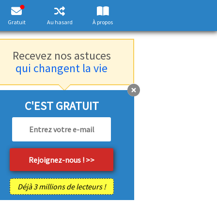
Gratuit
Au hasard
À propos
Recevez nos astuces
qui changent la vie
C'EST GRATUIT
Déjà 3 millions de lecteurs !