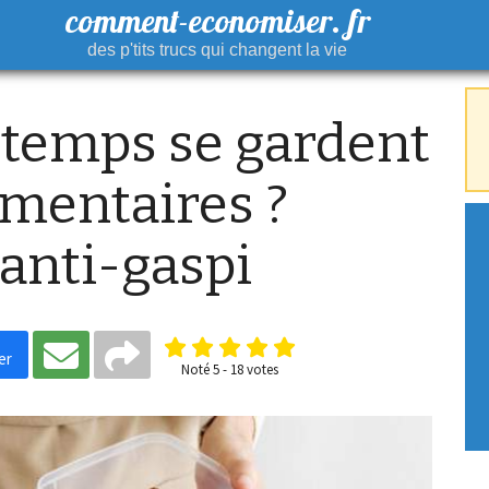
comment-economiser. fr
des p'tits trucs qui changent la vie
temps se gardent
limentaires ?
anti-gaspi
er
Noté
5
-
18
votes