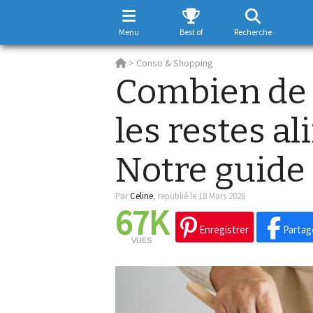
Menu
Best of
Recherche
>
Conso & Shopping
Combien de 
les restes a
Notre guide 
Par
Celine
,
republié le 18 Mars 2026
67K
Enregistrer
Partag
VUES