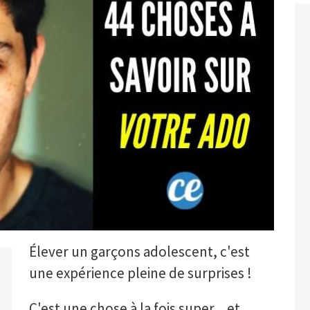
Élever un garçons adolescent, c'est
une expérience pleine de surprises !
C'est une chose à la fois super... et