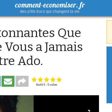
comment-economiser. fr
des p'tits trucs qui changent la vie
tonnantes Que
 Vous a Jamais
tre Ado.
Noté
5
-
5
votes