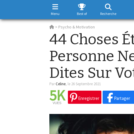
Menu
Best of
Recherche
>
Psycho & Motivation
44 Choses É
Personne Ne
Dites Sur Vo
Par
Celine
,
le 26 Septembre 2021
5K
Enregistrer
Partager
VUES