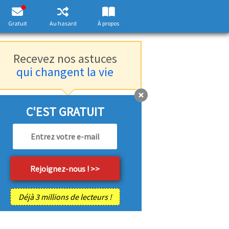
Gratuit
Au hasard
À propos
Recevez nos astuces
qui changent la vie
C'EST GRATUIT
Déjà 3 millions de lecteurs !