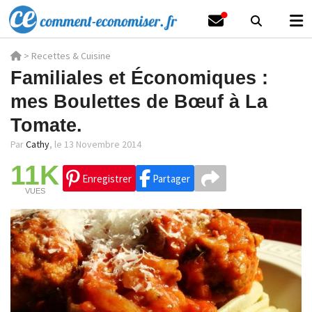
>
Recettes & Cuisine
Familiales et Économiques :
mes Boulettes de Bœuf à La
Tomate.
Par
Cathy
,
le 13 Novembre 2014
11K
Enregistrer
Partager
VUES