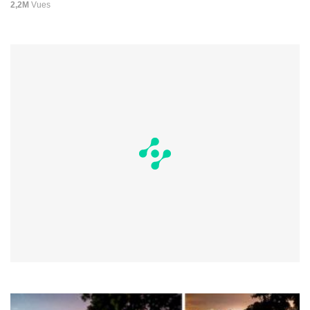
2,2M
Vues