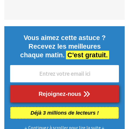
Vous aimez cette astuce ?
Recevez les meilleures
chaque matin.
C'est gratuit.
Rejoignez-nous
Déjà 3 millions de lecteurs !
↓ Continuez à scroller pour lire la suite ↓