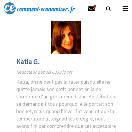
Katia G.
Rédacteur depuis 6339 jours
Katia, on ne peut pas la rater puisqu’elle ne
quitte jamais son petit bonnet en laine
surmonté d’un gros nœud blanc. Au début on
se demandait tous pourquoi elle portait son
bonnet, mais quand l’hiver fut venu et que la
température atteignait les 0 degré, nous
avons fini par comprendre que cet accessoire